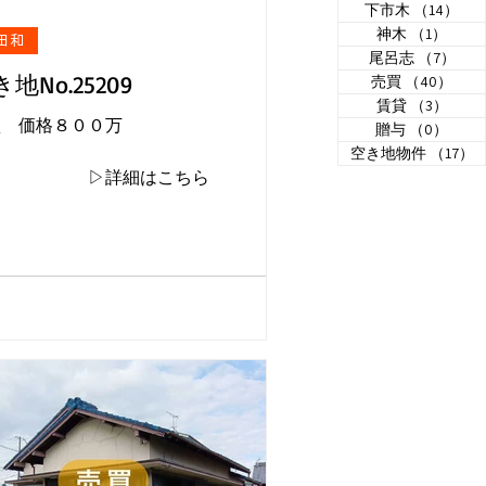
下市木
（14）
14
神木
（1）
1件
田和
尾呂志
（7）
7件
地No.25209
売買
（40）
40
賃貸
（3）
3件
買 価格８００万
贈与
（0）
0件
空き地物件
（17）
1
▷詳細はこちら