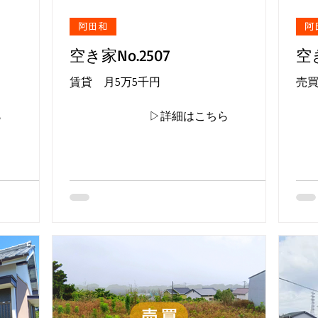
阿田和
阿
空き家No.2507
空き
賃貸 月5万5千円
売
ら
▷詳細はこちら