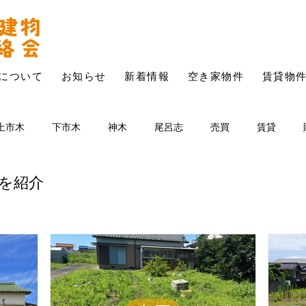
について
お知らせ
新着情報
空き家物件
賃貸物
上市木
下市木
神木
尾呂志
売買
賃貸
を紹介