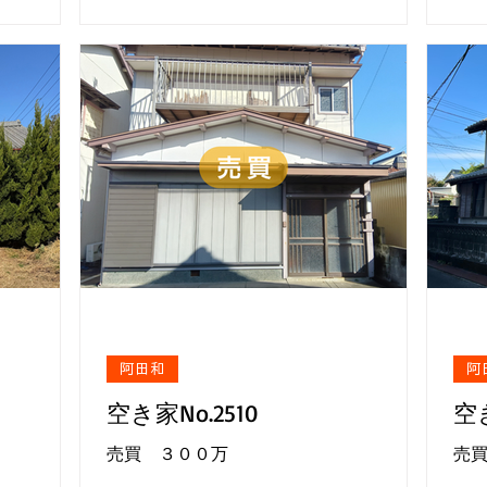
阿田和
阿
空き家No.2510
空き
売買 ３００万
売買