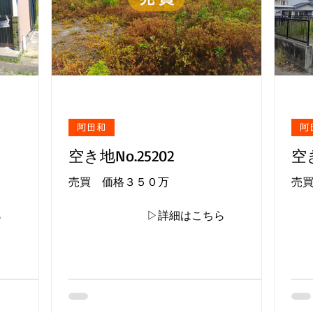
阿田和
阿
空き地No.25202
空き
売買 価格３５０万
売
ら
▷詳細はこちら