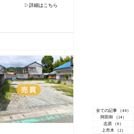
▷詳細はこちら
全ての記事
（44）
阿田和
（14）
14
志原
（6）
6件
上市木
（2）
2件