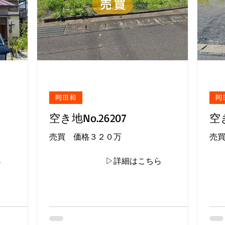
阿田和
阿
空き地No.26207
空き
売買 価格３２０万
売
ら
▷詳細はこちら