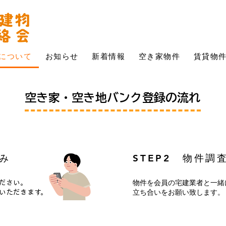
について
お知らせ
新着情報
空き家物件
賃貸物
空き家・空き地バンク登録の流れ
み​
​STEP2 ​物件調
物件を会員の宅建業者と一緒
ださい。
立ち合いをお願い致します。
いただきます。