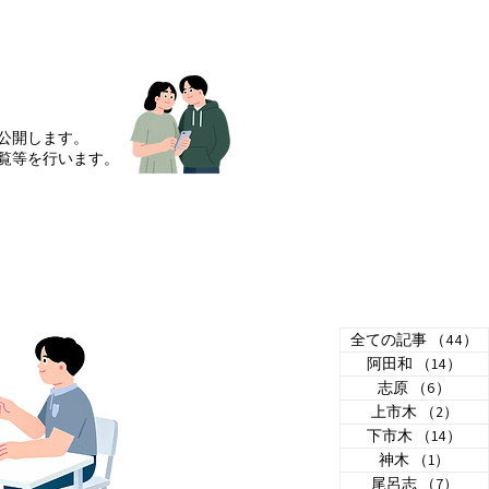
​
公開します。
覧等を行います。
全ての記事
（44）
阿田和
（14）
14
志原
（6）
6件
上市木
（2）
2件
下市木
（14）
14
神木
（1）
1件
尾呂志
（7）
7件