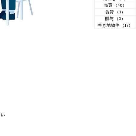
売買
（40）
40
賃貸
（3）
3件
贈与
（0）
0件
空き地物件
（17）
1
さい