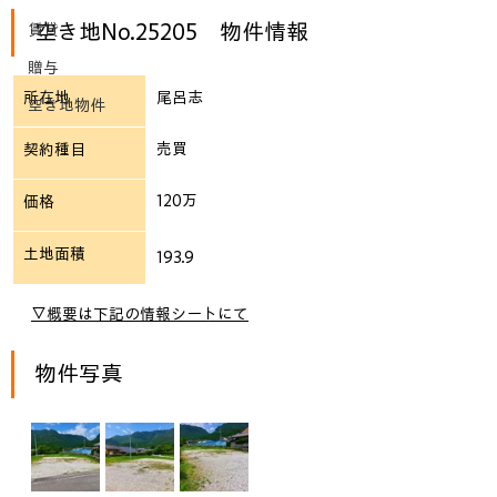
空き地No.25205　物件情報
賃貸
贈与
所在地
尾呂志
空き地物件
売買
契約種目
120万
価格
土地面積
193.9
▽概要は下記の情報シートにて
物件写真