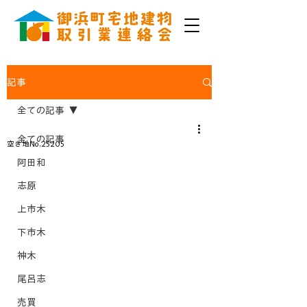
記事
全ての記事
全ての記事
空き地No.25205
阿田和
志原
上市木
下市木
神木
尾呂志
売買