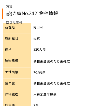
賃貸
空き家No.2421物件情報
贈与
空き地物件
阿田和
所在地
売買
契約種目
320万円
価格
建物規模
建物未登記のため未確定
土地面積
79.99坪
築年数
建物未登記のため未確定
木造瓦葺平屋建
建物構造
3台
駐車場