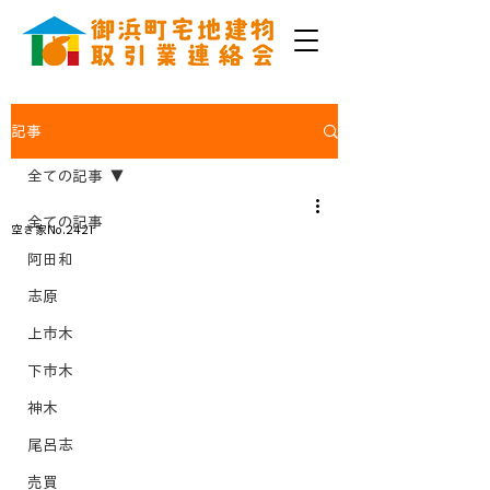
記事
全ての記事
全ての記事
空き家No.2421
阿田和
志原
上市木
下市木
神木
尾呂志
売買