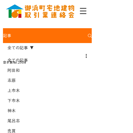
記事
全ての記事
全ての記事
空き家No.2508
阿田和
志原
上市木
下市木
神木
尾呂志
売買