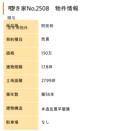
空き家No.2508　物件情報
賃貸
贈与
所在地
阿田和
空き地物件
売買
契約種目
価格
150万
建物規模
17.8坪
土地面積
27.99坪
築年数
築56年
建物構造
木造瓦葺平屋建
駐車場
なし