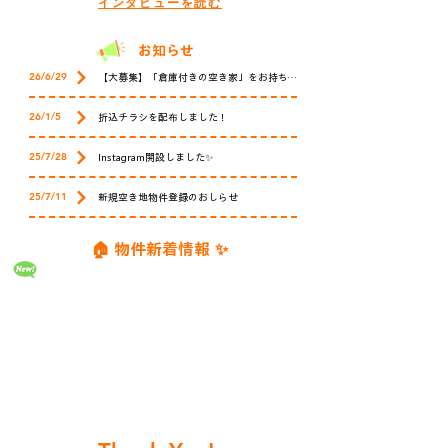
インタビューを読む
​お知らせ
26/6/29
【大募集】「倉庫付きの空き家」をお持ちではありませんか？
26/1/5
折込チラシを配布しました！
25/7/28
Instagram開設しました✨
25/7/11
新規空き地物件登録のおしらせ
​🏠 物件新着情報 ✨